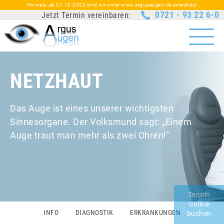
Hinweis: ab 01.10.2023 sind wir unter www.argusaugen.de erreichbar
0721 - 93 22 6-0
Jetzt Termin vereinbaren:
NETZHAUT
Das Auge ist eines unserer wichtigsten
Sinnesorgane. Der Volksmund sagt: „Einem
Auge traut man mehr als zwei Ohren!“.
Termin
online
INFO
DIAGNOSTIK
ERKRANKUNGEN
buchen