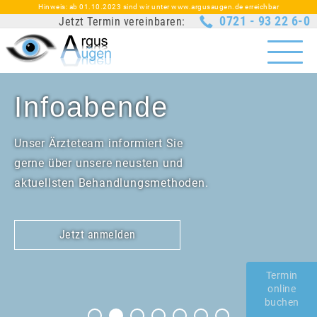
Hinweis: ab 01.10.2023 sind wir unter www.argusaugen.de erreichbar
0721 - 93 22 6-0
Jetzt Termin vereinbaren:
Infoabende
Unser Ärzteteam informiert Sie
gerne über unsere neusten und
aktuellsten Behandlungsmethoden.
Jetzt anmelden
Termin
online
buchen