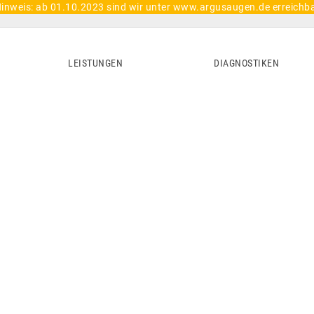
inweis: ab 01.10.2023 sind wir unter www.argusaugen.de erreichb
LEISTUNGEN
DIAGNOSTIKEN